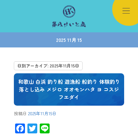
2025 11月 15
日別アーカイブ:
2025年11月15日
和歌山 白浜 釣り船 遊漁船 船釣り 体験釣り
落とし込み メジロ オオモンハタ ヨ コスジ
フエダイ
投稿日
2025年11月15日
F
T
Li