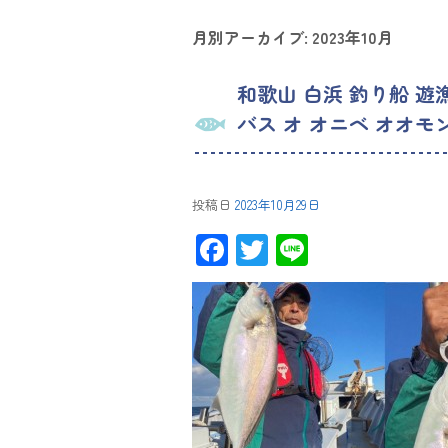
月別アーカイブ:
2023年10月
和歌山 白浜 釣り船 遊
バス オ オニベ オオモ
投稿日
2023年10月29日
F
T
Li
ac
wi
ne
e
tt
b
er
o
ok