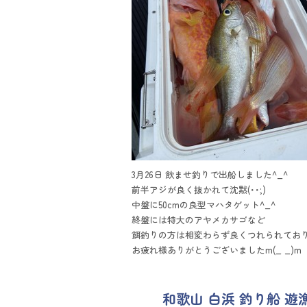
3月26日 飲ませ釣りで出船しました^_^
前半アジが良く抜かれて沈黙(･･;)
中盤に50cmの良型マハタゲット^_^
終盤には特大のアヤメカサゴなど
餌釣りの方は相変わらず良くつれられてお
お疲れ様ありがとうございましたm(_ _)m
和歌山 白浜 釣り船 遊