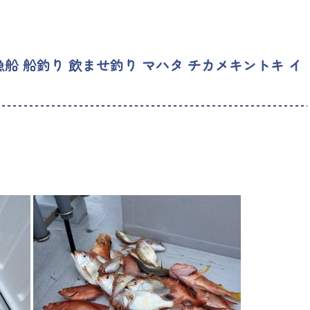
漁船 船釣り 飲ませ釣り マハタ チカメキントキ イ