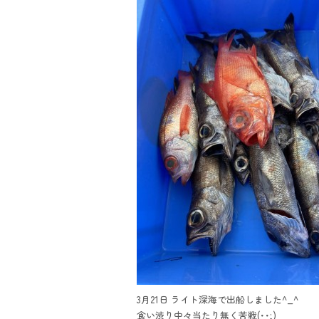
3月21日 ライト深海で出船しました^_^
食い渋り中々当たり無く苦戦(･･;)