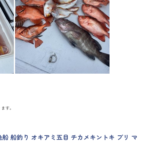
ります。
漁船 船釣り オキアミ五目 チカメキントキ ブリ マ