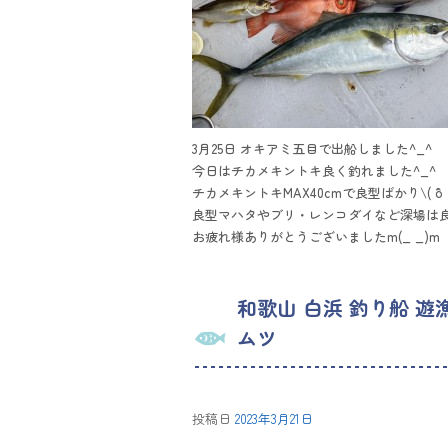
3月25日 オキアミ五目で出船しました^_^
今日はチカメキントキ良く釣れました^_^
チカメキントキMAX40cmで良型ばかり\( ˆoˆ 
良型マハタやブリ・レンコダイなど深場は良
お疲れ様ありがとうございましたm(_ _)m
和歌山 白浜 釣り船 遊
ムツ
投稿日
2023年3月21日