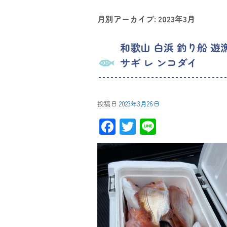
月別アーカイブ:
2023年3月
和歌山 白浜 釣り船 遊
サギ レ ンコダイ
投稿日
2023年3月26日
F
T
Li
ac
wi
ne
e
tt
b
er
o
ok