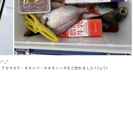
^_^
カヤガラ・オオニベ・オオモンハタなど釣れました✌︎(‘ω’)✌︎