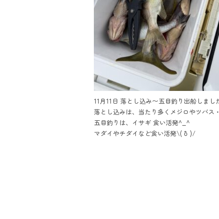
11月11日 落とし込み〜五目釣り出船しました
落とし込みは、当たり多くメジロやツバス・ア
五目釣りは、イサギ 食い活発^_^
マダイやチダイなど食い活発\( ˆoˆ )/