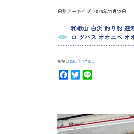
日別アーカイブ:
2025年11月12日
和歌山 白浜 釣り船 遊
ロ ツバス オオニベ オ
投稿日
2025年11月12日
F
T
Li
ac
wi
ne
e
tt
b
er
o
ok