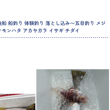
漁船 船釣り 体験釣り 落とし込み〜五目釣り メジ
オモンハタ アカヤガラ イサギ チダイ