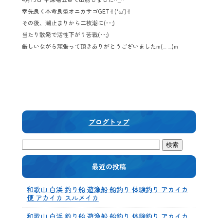
幸先良く本命良型オニカサゴGET✌︎(‘ω’)✌︎
その後、潮止まりから二枚潮に(･･;)
当たり散発で活性下がり苦戦(･･;)
厳しいながら頑張って頂きありがとうございましたm(_ _)m
ブログトップ
最近の投稿
和歌山 白浜 釣り船 遊漁船 船釣り 体験釣り アカイカ
便 アカイカ スルメイカ
和歌山 白浜 釣り船 遊漁船 船釣り 体験釣り アカイカ