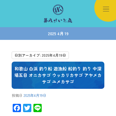
2025 4月 19
日別アーカイブ:
2025年4月19日
和歌山 白浜 釣り船 遊漁船 船釣り 釣り 中深
場五目 オニカサゴ ウッカリカサゴ アヤメカ
サゴ ユメカサゴ
投稿日
2025年4月19日
F
T
Li