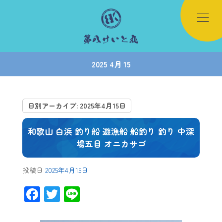
2025 4月 15
日別アーカイブ:
2025年4月15日
和歌山 白浜 釣り船 遊漁船 船釣り 釣り 中深
場五目 オニカサゴ
投稿日
2025年4月15日
F
T
Li
ac
wi
ne