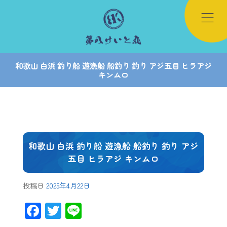
和歌山 白浜 釣り船 遊漁船 船釣り 釣り アジ五目 ヒラアジ
キンムロ
和歌山 白浜 釣り船 遊漁船 船釣り 釣り アジ
五目 ヒラアジ キンムロ
投稿日
2025年4月22日
F
T
Li
ac
wi
ne