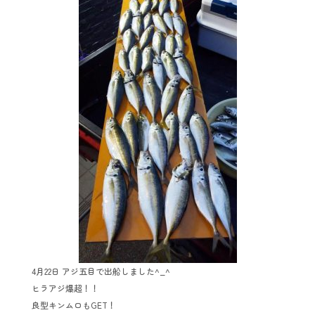
4月22日 アジ五目で出船しました^_^
ヒラアジ爆超！！
良型キンムロもGET！